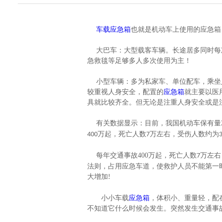
车载应急箱
也就是机动车上使用的应急箱
大巴车：大型载客车辆。长途居多同时每
急救毯等足够多人多次使用为主！
小型车辆：多为私家车、单位配车，乘坐
较重视人身安全，配置的
应急箱
就主要以医
具就比较齐全。
但
无论是注重人身安全或是
有关数据显示：目前，我国机动车保有量
万起，死亡人数
万左右，受伤人数约为
400
7
每年交通事故
400
万起，死亡人数
万左右
7
法则，占用应急车道，使救护人员不能第一
大增加
!
小小车载
应急箱
，体积小、重量轻，配
不知道它什么时候会发生。突然发生交通事