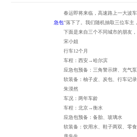
春运即将来临，高速
路
上一大波车
急包
”落下了。我们随机抽取三位车主
下面是来自三个不同城市
的朋友
，
宋小姐
行车
12个月
车程：西安
→哈尔滨
应急包预备
：三角警示牌、充气泵
软装备：柚子皮、炭包、行车记录
朱漠然
车况：两年车龄
车程：北京
→衡水
应急包预备
：备胎、玻璃水
软装备：饮用水、鞋子两双、零食
庞先生