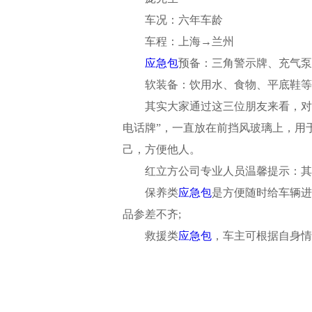
车况：六年车龄
车程：上海
→兰州
应急包
预备
：三角警示牌、充气泵
软装备：饮用水、食物、平底鞋等
其实大家通过这三位朋友来看，
对
电话牌”，一直放在前挡风玻璃上，用
己，方便他人。
红立方公司专业人员
温馨提示
：其
保养类
应急包
是方便随时给车辆进
品参差不齐
;
救援类
应急包
，车主可根据自身情